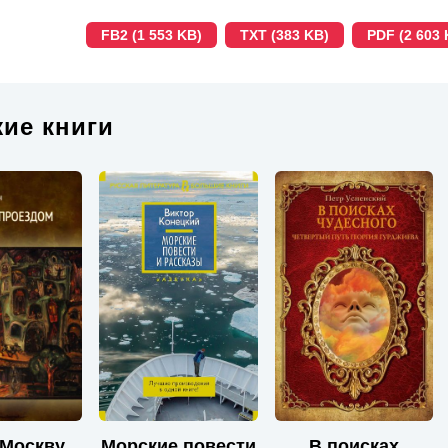
FB2 (1 553 KB)
TXT (383 KB)
PDF (2 603 
ие книги
 Москву
Морские повести
В поисках