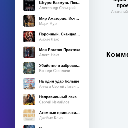
История
Штурм Бахмута. Позывной «Констебль»
про
Александр Савицкий
Карьера
Анатолий
Мир Аматорио. Исчезнувшая
Киберпанк
Мари Мур
Кино и театр
Порочный. Скандальный роман
Книги о войне
Айрин Лакс
Компьютеры
Моя Рогатая Практика
Контркультура
Комме
Алекс Найт
Криминология
Убийство в заброшенном поместье
Критика
Брэнди Скиллачи
Кулинария
На один удар больше
Анна и Сергей Литвиновы
Культурология
Литература 18 века
Неправильный лекарь
Сергей Измайлов
Литература 19 века
Атомные привычки. Как приобрести хорошие привычки и избавиться от плохих
Литература 20 века
Джеймс Клир
Любовные романы