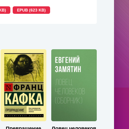
KB)
EPUB (623 KB)
Превращение
Ловец человеков