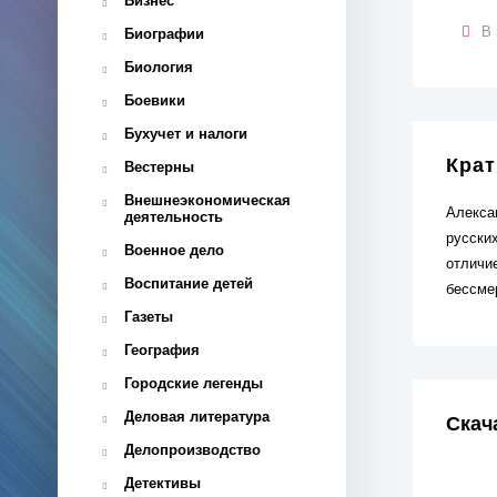
Бизнес
В 
Биографии
Биология
Боевики
Бухучет и налоги
Крат
Вестерны
Внешнеэкономическая
Алекса
деятельность
русски
Военное дело
отличи
Воспитание детей
бессме
Газеты
География
Городские легенды
Деловая литература
Скач
Делопроизводство
Детективы