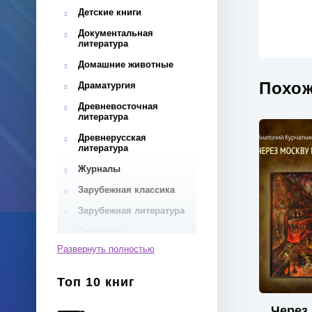
Детские книги
Документальная
литература
Домашние животные
Похож
Драматургия
Древневосточная
литература
Древнерусская
литература
Журналы
Зарубежная классика
Зарубежная литература
Здоровье
Развернуть полностью
Инвестиции
Иностранные языки
Топ 10 книг
Интернет
Через