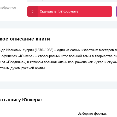
избранное
Скачать в fb2 формате
кое описание книги
ндр Иванович Куприн (1870–1938) – один из самых известных мастеров 
х офицерах «Юнкера» – своеобразный итог военной темы в творчестве п
е от «Поединка», в котором военная жизнь изображена как «ужас и ску
ртным духом русской армии
ать книгу Юнкера:
Выберите формат: