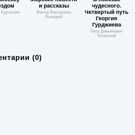
ездом
и рассказы
чудесного.
Четвертый путь
 Курчаткин
Виктор Викторович
Конецкий
Георгия
Гурджиева
Петр Демьянович
Успенский
нтарии (0)