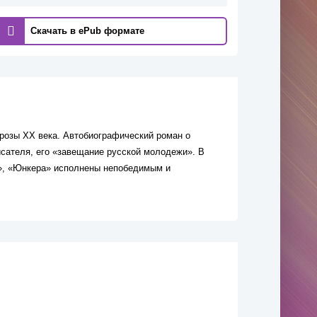
Скачать в ePub формате
прозы XX века. Автобиографический роман о
исателя, его «завещание русской молодежи». В
ка», «Юнкера» исполнены непобедимым и