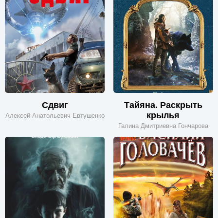
Сдвиг
Тайяна. Раскрыть
крылья
Алексей Анатольевич Евтушенко
Галина Дмитриевна Гончарова