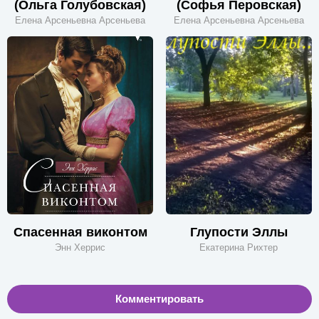
(Ольга Голубовская)
(Софья Перовская)
Елена Арсеньевна Арсеньева
Елена Арсеньевна Арсеньева
Спасенная виконтом
Глупости Эллы
Энн Херрис
Екатерина Рихтер
Комментировать