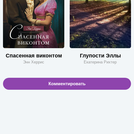
Спасенная виконтом
Глупости Эллы
Энн Херрис
Екатерина Рихтер
Комментировать