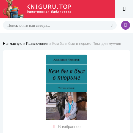
На главную
»
Развлечения
» Кем бы я был в тюрьме. Тест для мужчин
В избранное