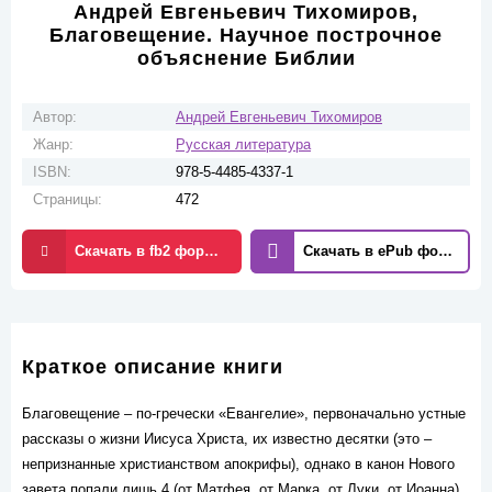
Андрей Евгеньевич Тихомиров,
Благовещение. Научное построчное
объяснение Библии
Автор:
Андрей Евгеньевич Тихомиров
Жанр:
Русская литература
ISBN:
978-5-4485-4337-1
Страницы:
472
Скачать в fb2 формате
Скачать в ePub формате
Краткое описание книги
Благовещение – по-гречески «Евангелие», первоначально устные
рассказы о жизни Иисуса Христа, их известно десятки (это –
непризнанные христианством апокрифы), однако в канон Нового
завета попали лишь 4 (от Матфея, от Марка, от Луки, от Иоанна).