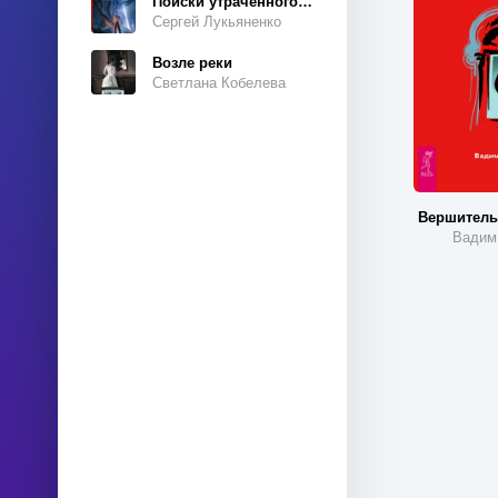
Поиски утраченного завтра
Маркетинг и реклама
Сергей Лукьяненко
Математика
Возле реки
Мифы и легенды
Светлана Кобелева
Музыка и балет
Научная фантастика
Научно-популярная
литература
Вершитель
Недвижимость
Вадим
Образование
Отраслевые издания
Очерки
Педагогика
Повести
Политика
Поэзия
Приключения