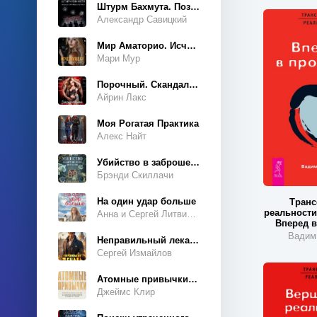
История
Штурм Бахмута. Позывной «Констебль»
Александр Савицкий
Карьера
Мир Аматорио. Исчезнувшая
Киберпанк
Мари Мур
Кино и театр
Порочный. Скандальный роман
Книги о войне
Айрин Лакс
Компьютеры
Моя Рогатая Практика
Контркультура
Алекс Найт
Криминология
Убийство в заброшенном поместье
Критика
Брэнди Скиллачи
Кулинария
На один удар больше
Транс
реальности.
Анна и Сергей Литвиновы
Культурология
Вперед в
Вадим
Литература 18 века
Неправильный лекарь
Сергей Измайлов
Литература 19 века
Атомные привычки. Как приобрести хорошие привычки и избавиться от плохих
Литература 20 века
Джеймс Клир
Любовные романы