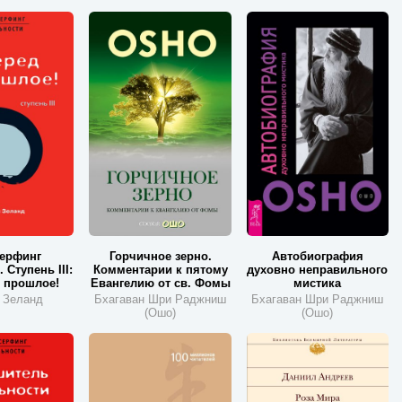
ерфинг
Горчичное зерно.
Автобиография
 Ступень III:
Комментарии к пятому
духовно неправильного
 прошлое!
Евангелию от св. Фомы
мистика
 Зеланд
Бхагаван Шри Раджниш
Бхагаван Шри Раджниш
(Ошо)
(Ошо)