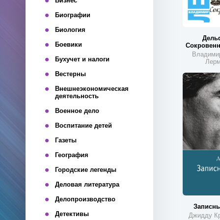
Бизнес
Биографии
Биология
Дель
Боевики
Сокровенн
Владими
Бухучет и налоги
Лерм
Вестерны
Внешнеэкономическая
деятельность
Военное дело
Воспитание детей
Газеты
География
Городские легенды
Деловая литература
Делопроизводство
Записны
Детективы
Джидду К