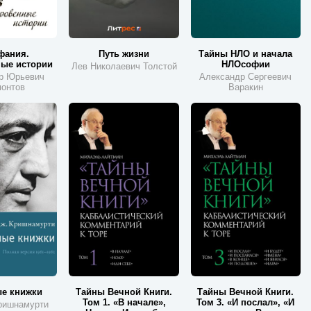
фания.
Путь жизни
Тайны НЛО и начала
ые истории
НЛОсофии
Лев Николаевич Толстой
р Юрьевич
Александр Сергеевич
онтов
Варакин
е книжки
Тайны Вечной Книги.
Тайны Вечной Книги.
Том 1. «В начале»,
Том 3. «И послал», «И
ришнамурти