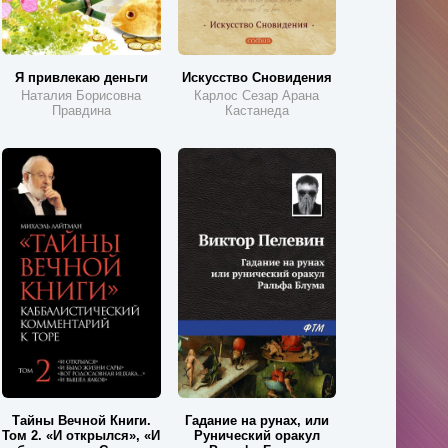
Я привлекаю деньги
Искусство Сновидения
Наталия Борисовна
Карлос Сезар Арана
Правдина
Кастанеда
Тайны Вечной Книги.
Гадание на рунах, или
Том 2. «И открылся», «И
Рунический оракул