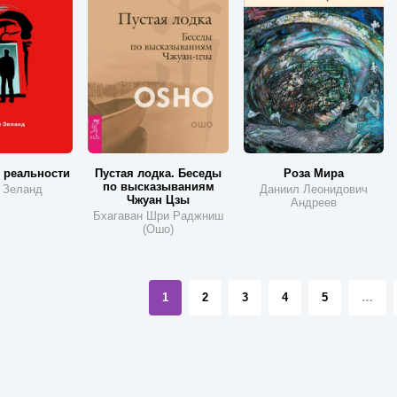
 реальности
Пустая лодка. Беседы
Роза Мира
по высказываниям
 Зеланд
Даниил Леонидович
Чжуан Цзы
Андреев
Бхагаван Шри Раджниш
(Ошо)
1
2
3
4
5
…