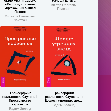
было жизни Сары»,
Ральфа Блума
«Вот родословная
Виктор Олегович
Ицхака», «И вышел
Пелевин
Яаков»
Михаэль Семенович
Лайтман
Трансерфинг
Трансерфинг
реальности. Ступень I:
реальности. Ступень II:
Пространство
Шелест утренних звезд
вариантов
Вадим Зеланд
Вадим Зеланд