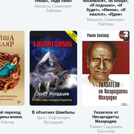
«Ноах», «Иди себе»
поселился», «В конце»,
«И подошел», «И
Михаэль Семенович
будет», «Имена», «И
Лайтман
явился», «Идем»
Михаэль Семенович
Лайтман
й переход.
В объятиях Шамбалы
Указатели от
щины-воина
Нисаргадатты
Эрнст Рифгатович
Махараджа
 Абеляр
Мулдашев
Рамеш Садашива
Балсекар