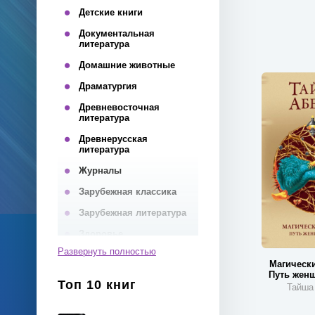
Детские книги
Документальная
литература
Домашние животные
Драматургия
Древневосточная
литература
Древнерусская
литература
Журналы
Зарубежная классика
Зарубежная литература
Здоровье
Развернуть полностью
Инвестиции
Магически
Путь жен
Иностранные языки
Топ 10 книг
Тайша
Интернет