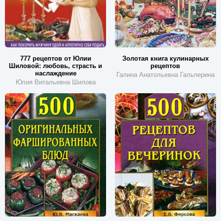
777 рецептов от Юлии
Золотая книга кулинарных
Шиловой: любовь, страсть и
рецептов
наслаждение
Галина Анатольевна Гальперина
Юлия Витальевна Шилова