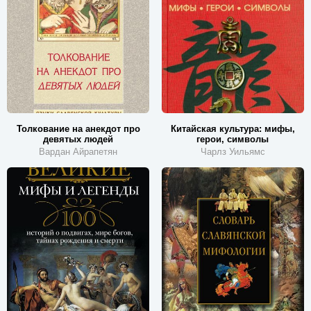
Толкование на анекдот про
Китайская культура: мифы,
девятых людей
герои, символы
Вардан Айрапетян
Чарлз Уильямс