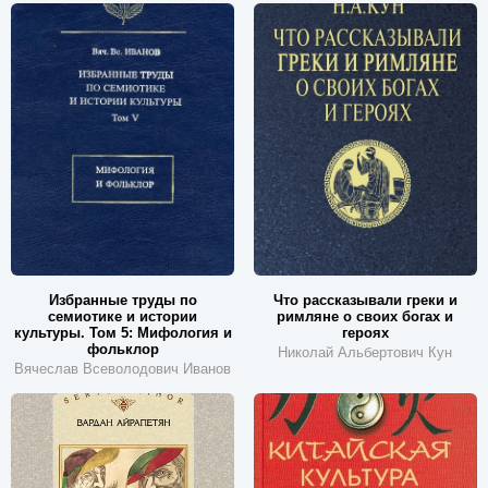
Избранные труды по
Что рассказывали греки и
семиотике и истории
римляне о своих богах и
культуры. Том 5: Мифология и
героях
фольклор
Николай Альбертович Кун
Вячеслав Всеволодович Иванов