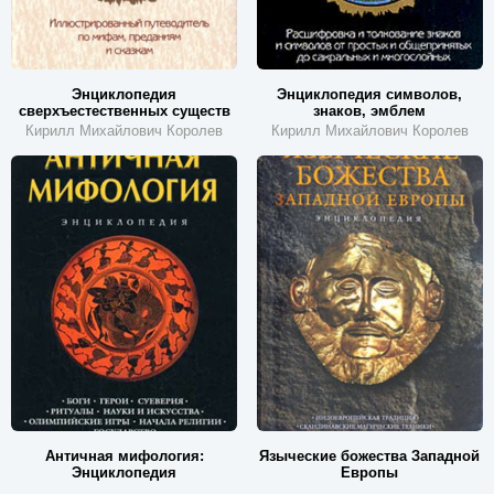
Энциклопедия
Энциклопедия символов,
сверхъестественных существ
знаков, эмблем
Кирилл Михайлович Королев
Кирилл Михайлович Королев
Античная мифология:
Языческие божества Западной
Энциклопедия
Европы