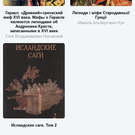
Геракл. «Древний»-греческий
Легенди і міфи Стародавньої
миф XVI века. Мифы о Геракле
Греції
являются легендами об
Микола Альбертович Кун
Андронике-Христе,
записанными в XVI веке
Глеб Владимирович Носовский
Исландские саги. Том 2