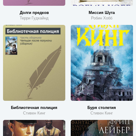
Долги предков
Миссия Шута
Терри Гудкайнд
Робин Хобб
Библиотечная полиция
Буря столетия
Стивен Кинг
Стивен Кинг