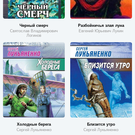
Черный смерч
Разбойничья злая луна
Святослав Владимирович
Евгений Юрьевич Лукин
Логинов
Холодные берега
Близится утро
Сергей Лукьяненко
Сергей Лукьяненко