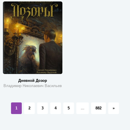
Дневной Дозор
Владимир Николаевич Васильев
1
2
3
4
5
…
882
»