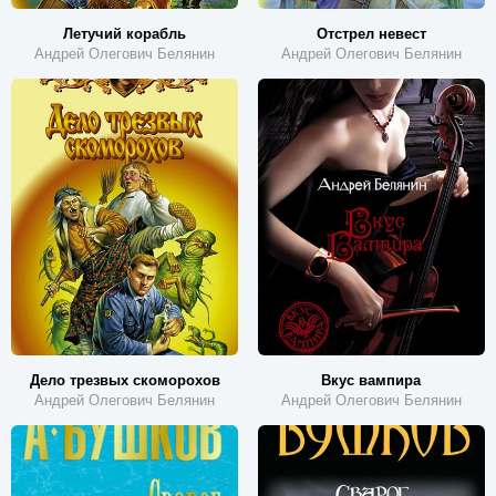
Летучий корабль
Отстрел невест
Андрей Олегович Белянин
Андрей Олегович Белянин
Дело трезвых скоморохов
Вкус вампира
Андрей Олегович Белянин
Андрей Олегович Белянин