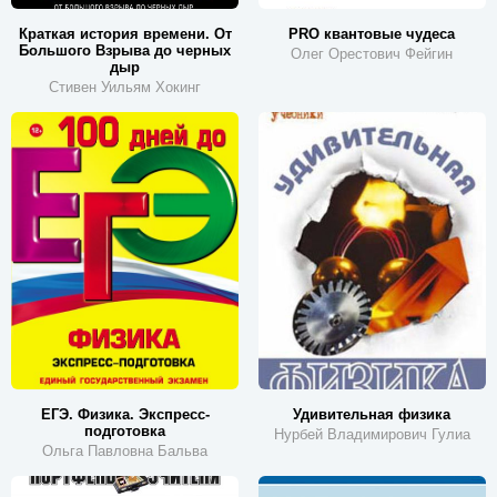
Краткая история времени. От
PRO квантовые чудеса
Большого Взрыва до черных
Олег Орестович Фейгин
дыр
Стивен Уильям Хокинг
ЕГЭ. Физика. Экспресс-
Удивительная физика
подготовка
Нурбей Владимирович Гулиа
Ольга Павловна Бальва