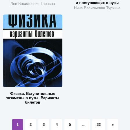
и поступающих в вузы
Лев Васильевич Тарасов
Нина Васильевна Турчина
Физика. Вступительные
экзамены в вузы. Варианты
билетов
1
2
3
4
5
…
32
»