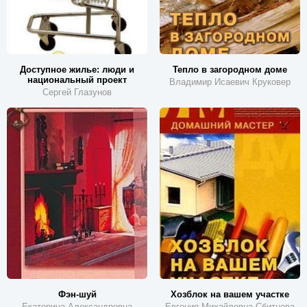
Доступное жилье: люди и
Тепло в загородном доме
национальный проект
Владимир Исаевич Круковер
Сергей Глазунов
Фэн-шуй
Хозблок на вашем участке
Екатерина Александровна
Евгения Михайловна Сбитнева