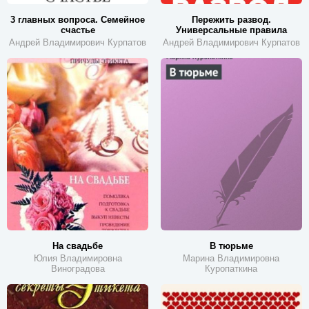
3 главных вопроса. Семейное
Пережить развод.
счастье
Универсальные правила
Андрей Владимирович Курпатов
Андрей Владимирович Курпатов
На свадьбе
В тюрьме
Юлия Владимировна
Марина Владимировна
Виноградова
Куропаткина