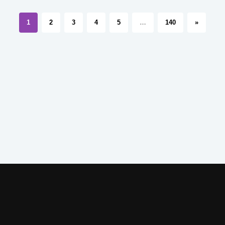
1
2
3
4
5
…
140
»
Все права защищены , 2021, Kniguru.top