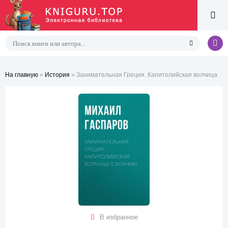
На главную
»
История
» Занимательная Греция. Капитолийская волчица
В избранное