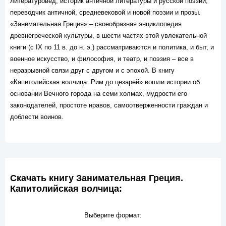
литературовед, историк античной литературы и русской поэзии,
переводчик античной, средневековой и новой поэзии и прозы.
«Занимательная Греция» – своеобразная энциклопедия
древнегреческой культуры, в шести частях этой увлекательной
книги (с IX по 11 в. до н. э.) рассматриваются и политика, и быт, и
военное искусство, и философия, и театр, и поэзия – все в
неразрывной связи друг с другом и с эпохой. В книгу
«Капитолийская волчица. Рим до цезарей» вошли истории об
основании Вечного города на семи холмах, мудрости его
законодателей, простоте нравов, самоотверженности граждан и
доблести воинов.
Скачать книгу Занимательная Греция.
Капитолийская волчица:
Выберите формат: