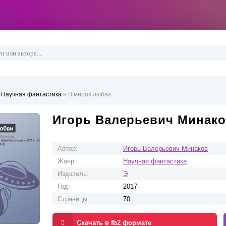
»
Научная фантастика
» В мирах любви
Игорь Валерьевич Минако
Автор:
Игорь Валерьевич Минаков
Жанр:
Научная фантастика
Издатель:
Э
Год:
2017
Страницы:
70
Скачать в fb2 формате