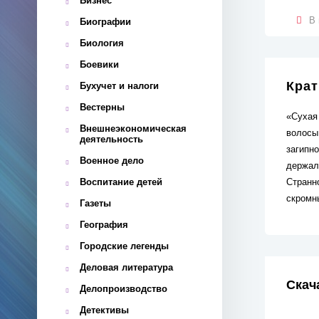
Бизнес
В 
Биографии
Биология
Боевики
Крат
Бухучет и налоги
Вестерны
«Сухая 
Внешнеэкономическая
волосы 
деятельность
загипн
Военное дело
держал
Воспитание детей
Странно
скромн
Газеты
География
Городские легенды
Деловая литература
Скач
Делопроизводство
Детективы