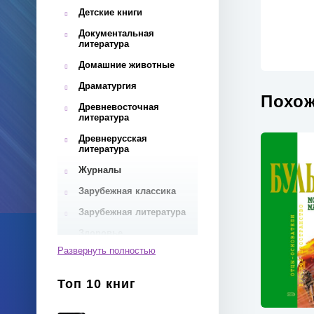
Детские книги
Документальная
литература
Домашние животные
Драматургия
Похож
Древневосточная
литература
Древнерусская
литература
Журналы
Зарубежная классика
Зарубежная литература
Здоровье
Развернуть полностью
Инвестиции
Иностранные языки
Топ 10 книг
Интернет