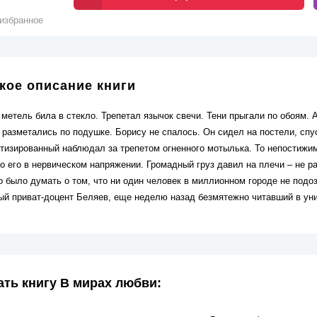
избранное
кое описание книги
метель била в стекло. Трепетал язычок свечи. Тени прыгали по обоям. 
разметались по подушке. Борису не спалось. Он сидел на постели, спус
отизированный наблюдал за трепетом огненного мотылька. То непостижим
о его в нервическом напряжении. Громадный груз давил на плечи – не р
 было думать о том, что ни один человек в миллионном городе не подоз
ый приват-доцент Беляев, еще неделю назад безмятежно читавший в ун
ать книгу В мирах любви: