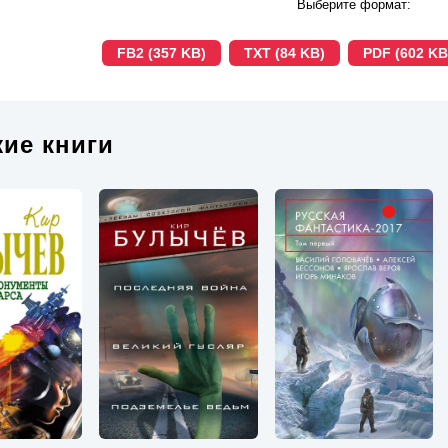
Выберите формат:
FB2 (357 KB)
TXT (84 KB)
PDF (602 KB
ие книги