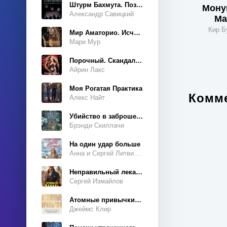
История
Штурм Бахмута. Позывной «Констебль»
Мону
Александр Савицкий
Карьера
Ма
Кир Б
Мир Аматорио. Исчезнувшая
Киберпанк
Мари Мур
Кино и театр
Порочный. Скандальный роман
Книги о войне
Айрин Лакс
Компьютеры
Моя Рогатая Практика
Контркультура
Комме
Алекс Найт
Криминология
Убийство в заброшенном поместье
Критика
Брэнди Скиллачи
Кулинария
На один удар больше
Анна и Сергей Литвиновы
Культурология
Литература 18 века
Неправильный лекарь
Сергей Измайлов
Литература 19 века
Атомные привычки. Как приобрести хорошие привычки и избавиться от плохих
Литература 20 века
Джеймс Клир
Любовные романы