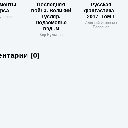
менты
Последняя
Русская
рса
война. Великий
фантастика –
Гусляр.
2017. Том 1
улычев
Подземелье
Алексей Игоревич
Бессонов
ведьм
Кир Булычев
нтарии (0)