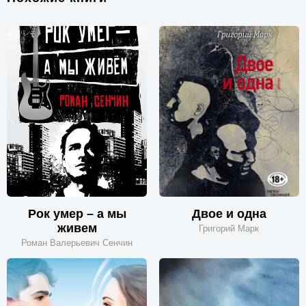
Рок умер – а мы
Двое и одна
живем
Григорий Марк
Роман Валерьевич Сенчин