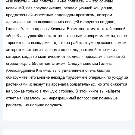
«Не копать!», «не полоть!» и «не поливать!» – это основы
новейшей, без преувеличения, революционной концепции,
предложенной известным садоводом-практиком, автором
десятков книг по выращиванию овощей и фруктов на даче,
Галины Александровны Кизимы. Возможно кому-то такой способ
«борьбы за урожай» покажется странным и неприемлемым, но не
торопитесь с выводами. То, что он работает уже доказано самим
автором и сотнями тысячами ее последователей, многие из
которых когда-то скептически отнеслись к призывам знаменитой
огородницы с 55-летним стажем. Следуя советам Галины
Александровны Кизимы, вы с удивлением очень быстро
обнаружите, что многие некогда трудоемкие операции по уходу за
растениями исчезнут из арсенала обязательных, но это скажется
на урожае только в лучшую сторону. В этой книге вы найдете
ответ на, казалось бы, неразрешимый вопрос: как поменьше
работать, но больше получать.