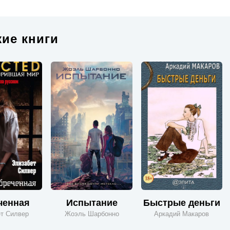
ие книги
ченная
Испытание
Быстрые деньги
т Силвер
Жоэль Шарбонно
Аркадий Макаров