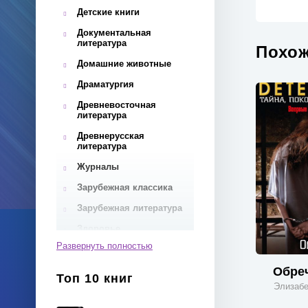
Детские книги
Документальная
литература
Похож
Домашние животные
Драматургия
Древневосточная
литература
Древнерусская
литература
Журналы
Зарубежная классика
Зарубежная литература
Здоровье
Развернуть полностью
Инвестиции
Иностранные языки
Обре
Топ 10 книг
Элизабе
Интернет