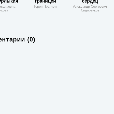
урлыкия
границей
сердец
иколаевна
Терри Пратчетт
Александр Сергеевич
икова
Сидоренков
нтарии (0)