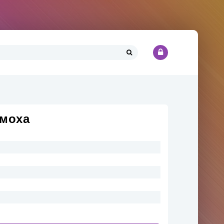
имоха