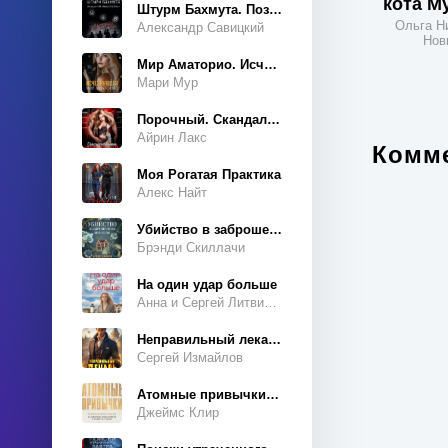
кота М
История
Штурм Бахмута. Позывной «Констебль»
Ольга Н
Александр Савицкий
Карьера
Нов
Мир Аматорио. Исчезнувшая
Киберпанк
Мари Мур
Кино и театр
Порочный. Скандальный роман
Книги о войне
Айрин Лакс
Комме
Компьютеры
Моя Рогатая Практика
Контркультура
Алекс Найт
Криминология
Убийство в заброшенном поместье
Критика
Брэнди Скиллачи
Кулинария
На один удар больше
Анна и Сергей Литвиновы
Культурология
Литература 18 века
Неправильный лекарь
Сергей Измайлов
Литература 19 века
Атомные привычки. Как приобрести хорошие привычки и избавиться от плохих
Литература 20 века
Джеймс Клир
Любовные романы