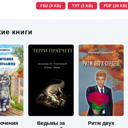
FB2 (9 KB)
TXT (3 KB)
PDF (20 KB)
ие книги
ючения
Ведьмы за
Ритм двух