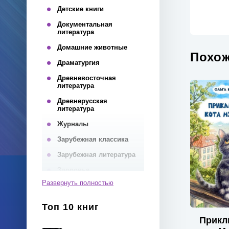
Детские книги
Документальная
литература
Домашние животные
Похож
Драматургия
Древневосточная
литература
Древнерусская
литература
Журналы
Зарубежная классика
Зарубежная литература
Здоровье
Развернуть полностью
Инвестиции
Иностранные языки
Топ 10 книг
Интернет
Прикл