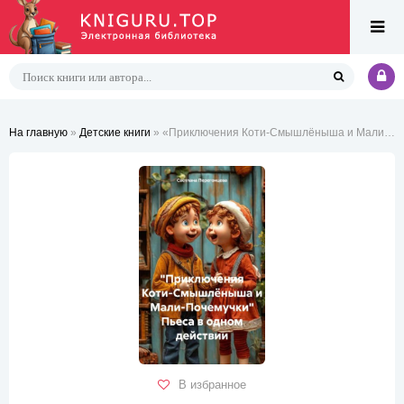
На главную
»
Детские книги
» «Приключения Коти-Смышлёныша и Мали-Почемучки» Пьеса в одном действии
В избранное