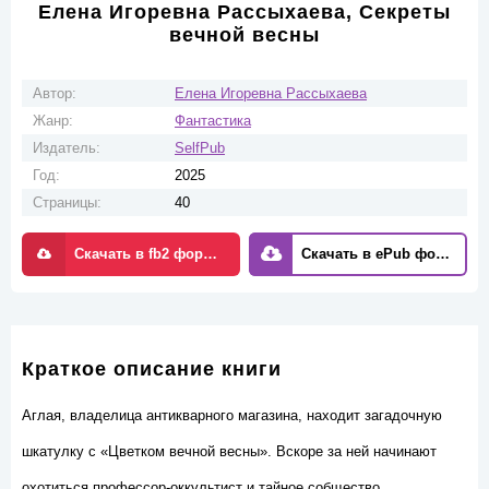
Елена Игоревна Рассыхаева, Секреты
вечной весны
Автор:
Елена Игоревна Рассыхаева
Жанр:
Фантастика
Издатель:
SelfPub
Год:
2025
Страницы:
40
Скачать в fb2 формате
Скачать в ePub формате
Краткое описание книги
Аглая, владелица антикварного магазина, находит загадочную
шкатулку с «Цветком вечной весны». Вскоре за ней начинают
охотиться профессор-оккультист и тайное собщество.