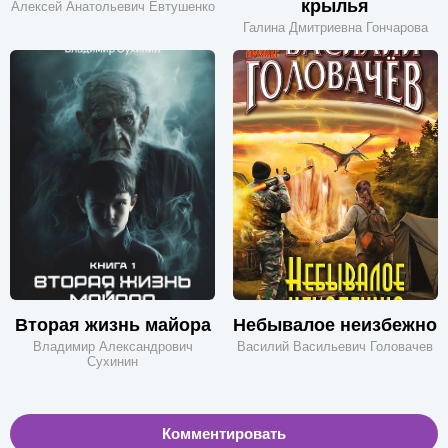
крылья
Алексей Анатольевич Евтушенко
Галина Дмитриевна Гончарова
Вторая жизнь майора
Небывалое неизбежно
Владимир Александрович
Василий Васильевич Головачев
Сухинин
Комментировать