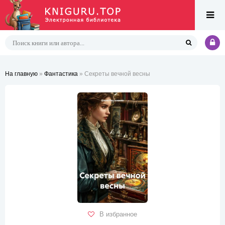
На главную
»
Фантастика
» Секреты вечной весны
В избранное